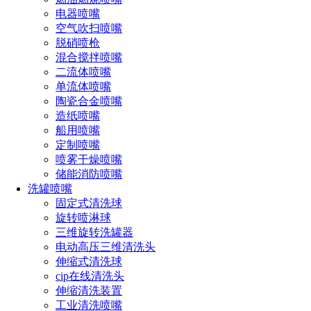
电器喷嘴
空气吹扫喷嘴
脱硝喷枪
混合搅拌喷嘴
二流体喷嘴
单流体喷嘴
陶瓷合金喷嘴
造纸喷嘴
船用喷嘴
定制喷嘴
喷雾干燥喷嘴
储能消防喷嘴
洗罐喷嘴
固定式清洗球
精细雾化喷嘴的价格因品牌、型号、材质、流量、喷雾角
旋转喷淋球
度等因素而异。
三维旋转洗罐器
一般来说，精细雾化喷嘴的价格在几元到几十元不等。
电动高压三维清洗头
伸缩式清洗球
如果需要更具体的价格信息，建议咨询相关供应商或制造
cip在线清洗头
商。
伸缩清洗装置
工业清洗喷嘴