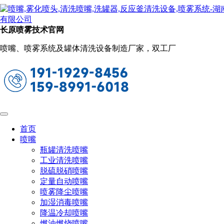
新闻动态
当前位置：
首页
关于长原
新闻动态
长原喷雾技术官网
精细雾化喷嘴价格多少钱一个（精细雾化
喷嘴、喷雾系统及罐体清洗设备制造厂家，双工厂
喷嘴最新价格及图片）
2023-11-10 09:49:13
阅读量：790
精细雾化喷嘴是一种可以产生精细雾化效果的喷嘴，可以
将需要雾化的介质雾化成直径为10~50um大小。精细雾化喷嘴
的应用十分的广泛，常用做车间加湿、消毒降温以及人造雾景
首页
观。另外在超市蔬菜保鲜方面也有所使用。那么精细雾化喷嘴
喷嘴
的价格都是多少钱呢？由于精细雾化喷嘴一般采用黄铜或者不
瓶罐清洗喷嘴
锈钢加工制作而成的，所以在价格方面相比普通的喷嘴要高一
工业清洗喷嘴
些。
脱硫脱硝喷嘴
定量自动喷嘴
喷雾降尘喷嘴
加湿消毒喷嘴
降温冷却喷嘴
燃油燃烧喷嘴