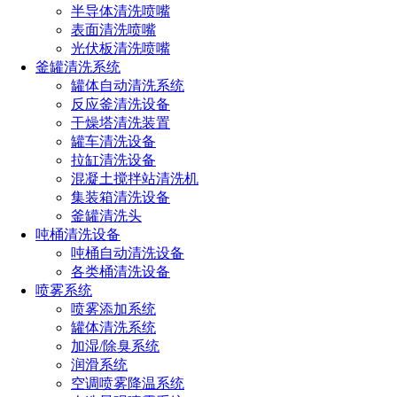
半导体清洗喷嘴
点击免费获取选型方案报价
表面清洗喷嘴
光伏板清洗喷嘴
釜罐清洗系统
如您对长原产品有采购或者其他任何需求及疑问，请来电
罐体自动清洗系统
或加微信沟通！电话：
191-1929-8456
（微信同号）
反应釜清洗设备
干燥塔清洗装置
罐车清洗设备
上一篇：
工厂车间加湿系统：精准控制，创造舒适工作环境
拉缸清洗设备
下一篇：
草坪喷灌系统喷头怎么选（安装系统需要注意的几个
混凝土搅拌站清洗机
问题）
集装箱清洗设备
釜罐清洗头
热门文章
吨桶清洗设备
吨桶自动清洗设备
喷嘴规格型号参数（附：选择合适喷嘴的4个小技巧）
各类桶清洗设备
喷嘴的规格和型号选择方法（超详细喷嘴选型方法）
喷雾系统
消防喷头型号类型及其应用大全（不同环境消防喷头的
喷雾添加系统
选型技巧）
罐体清洗系统
喷雾器喷头的种类有哪些型号（雾化喷头哪种效果最好
加湿/除臭系统
用）
润滑系统
喷头的种类有哪些（喷头分类全解析）
空调喷雾降温系统