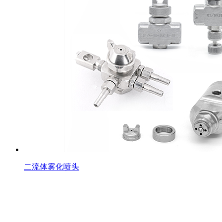
二流体雾化喷头