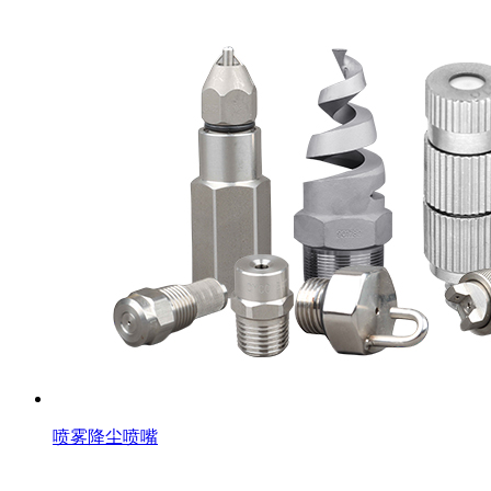
喷雾降尘喷嘴