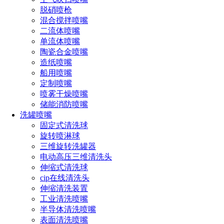
脱硝喷枪
混合搅拌喷嘴
二流体喷嘴
单流体喷嘴
陶瓷合金喷嘴
造纸喷嘴
船用喷嘴
一、方案概述
定制喷嘴
喷雾干燥喷嘴
水泥厂脱硝喷枪方案的核心是采用高效喷射技术，将还原
储能消防喷嘴
方案具有以下特点：
洗罐喷嘴
固定式清洗球
1.高效性：采用高效喷射技术，确保还原剂与氮氧化物充
旋转喷淋球
2.可靠性：选用耐腐蚀、耐高温的材料，确保喷枪在使用
三维旋转洗罐器
电动高压三维清洗头
3.节能性：优化喷枪设计，降低能耗，减少运行成本。
伸缩式清洗球
cip在线清洗头
4.环保性：有效降低氮氧化物的排放，减少对环境的污染
伸缩清洗装置
工业清洗喷嘴
半导体清洗喷嘴
表面清洗喷嘴