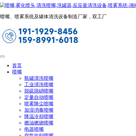
新闻动态
当前位置：
首页
关于长原
新闻动态
喷嘴、喷雾系统及罐体清洗设备制造厂家，双工厂
水泥厂脱硝喷枪方案（水泥厂脱硝解决方
2023-10-25 09:24:53
阅读量：723
随着国家对环保要求的不断提高，水泥厂在生产过程中必
术的核心设备之一，其方案的选择对于脱硝技术的效果和效率
首页
喷嘴
瓶罐清洗喷嘴
工业清洗喷嘴
脱硫脱硝喷嘴
定量自动喷嘴
喷雾降尘喷嘴
加湿消毒喷嘴
降温冷却喷嘴
燃油燃烧喷嘴
电器喷嘴
空气吹扫喷嘴