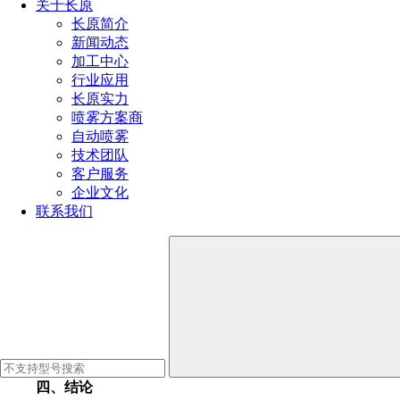
关于长原
二、方案实施
长原简介
新闻动态
1.设备选型：根据水泥厂的实际生产情况和环保要求，选
加工中心
行业应用
2.安装位置：根据烟气的成分和流量，确定喷枪的安装位
长原实力
喷雾方案商
3.调试与优化：在设备安装完成后，进行调试和优化，确
自动喷雾
技术团队
4.维护与保养：定期对喷枪进行检查和维护，确保设备的
客户服务
三、方案效果
企业文化
联系我们
采用水泥厂脱硝喷枪方案后，可以显著提高脱硝效率，减
1.符合国家环保要求：有效降低氮氧化物的排放，符合国
2.提高产品质量：通过脱硝技术，减少水泥生产过程中的
3.节能降耗：优化喷枪设计，降低能耗，减少运行成本。
4.增加企业竞争力：通过采用先进的脱硝技术，提高企业
四、结论