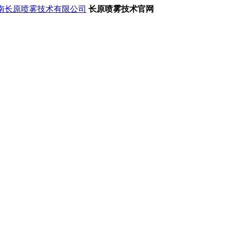
长原喷雾技术官网
案）
须采取有效的环保措施，以减少对环境的污染。其中，脱硝技术
具有至关重要的作用
。