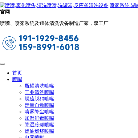
新闻动态
官网
当前位置：
首页
关于长原
新闻动态
喷嘴、喷雾系统及罐体清洗设备制造厂家，双工厂
电池储能系统及消防喷头的用途及意义
两者之间有什么关系
2023-10-11 15:12:46
阅读量：911
电池储能系统是近年来在能源行业中备受瞩目的技术。它
们被广泛应用于电力系统，以平衡电力供需、提高电网稳定
首页
性、降低电能成本，同时也有助于推动可再生能源的普及。然
喷嘴
而，与任何新技术一样，BESS也面临一些安全挑战，其中之
瓶罐清洗喷嘴
一是与消防系统的关系。本文将探讨电池储能系统的工作原
工业清洗喷嘴
理、应用领域以及与消防喷头的关联，以及如何在安全和可持
脱硫脱硝喷嘴
续发展之间寻求平衡。
定量自动喷嘴
喷雾降尘喷嘴
加湿消毒喷嘴
降温冷却喷嘴
燃油燃烧喷嘴
电器喷嘴