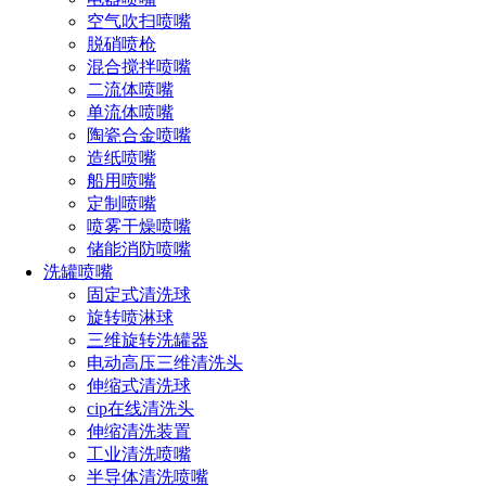
空气吹扫喷嘴
脱硝喷枪
混合搅拌喷嘴
二流体喷嘴
单流体喷嘴
陶瓷合金喷嘴
造纸喷嘴
船用喷嘴
定制喷嘴
喷雾干燥喷嘴
储能消防喷嘴
洗罐喷嘴
固定式清洗球
旋转喷淋球
三维旋转洗罐器
电动高压三维清洗头
一、电池储能系统的基本原理
伸缩式清洗球
cip在线清洗头
电池储能系统是一种将电能储存起来以供后续使用的技
伸缩清洗装置
术。它们由多个电池单元组成，这些单元可以充电和放电。最
工业清洗喷嘴
常见的电池类型包括锂离子电池、铅酸电池和钠硫电池。电池
半导体清洗喷嘴
储能系统的基本原理如下：