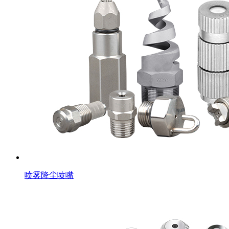
喷雾降尘喷嘴