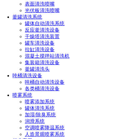
表面清洗喷嘴
光伏板清洗喷嘴
充电：当电力系统供电过剩时（例如，太阳能或风能产生
釜罐清洗系统
的电力多于需求），电池储能系统将电力用来充电。这有助于
罐体自动清洗系统
最大程度地利用可再生能源，防止浪费。
反应釜清洗设备
储存：一旦电池充满电，它们可以储存这些电能，以备不
干燥塔清洗装置
时之需。这意味着在电力需求高峰期或电力系统出现问题时，
罐车清洗设备
电池可以释放储存的电能，稳定电网并满足需求。
拉缸清洗设备
混凝土搅拌站清洗机
放电：电池储能系统可以快速释放电能，以平衡电力系统
集装箱清洗设备
或提供紧急备用电力。这对于防止电力中断或提高电网的稳定
釜罐清洗头
性非常重要。
吨桶清洗设备
吨桶自动清洗设备
二、电池储能系统的应用领域
各类桶清洗设备
喷雾系统
电池储能系统在各个领域都有广泛的应用，其中一些包
喷雾添加系统
括：
罐体清洗系统
可再生能源集成：电池储能系统可以协助可再生能源的集
加湿/除臭系统
成，解决其不稳定性和间歇性供应的问题。例如，当太阳能或
润滑系统
风能无法满足需求时，储能系统可以提供备用电力。
空调喷雾降温系统
人造景观喷雾系统
电力负荷平衡：电池储能系统可以在电力需求波动较大的