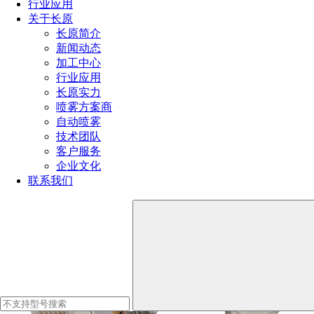
行业应用
地区平衡负荷，防止电力中断或降低电力成本。
关于长原
长原简介
紧急备用电力：电池储能系统在紧急情况下可以迅速提供
新闻动态
备用电力，例如自然灾害、停电或电力系统故障时。
加工中心
行业应用
频率调节：电池储能系统可以帮助调整电网的频率，确保
长原实力
它始终在标准范围内运行。
喷雾方案商
储能电力市场：一些地区允许电池储能系统参与电力市
自动喷雾
场，通过充电和放电来赚取利润，促进可再生能源的增长。
技术团队
客户服务
企业文化
联系我们