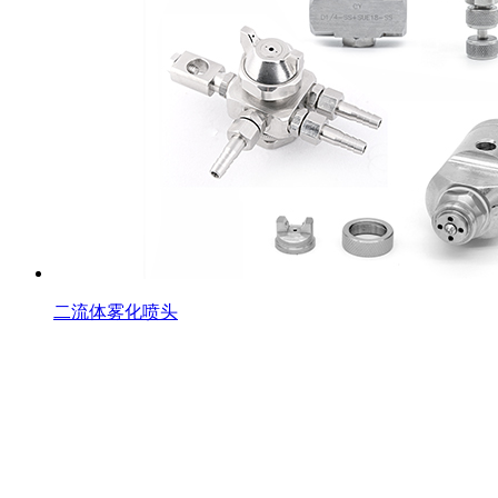
二流体雾化喷头