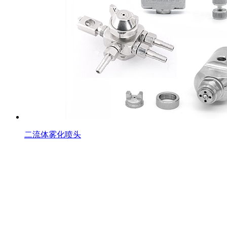
二流体雾化喷头