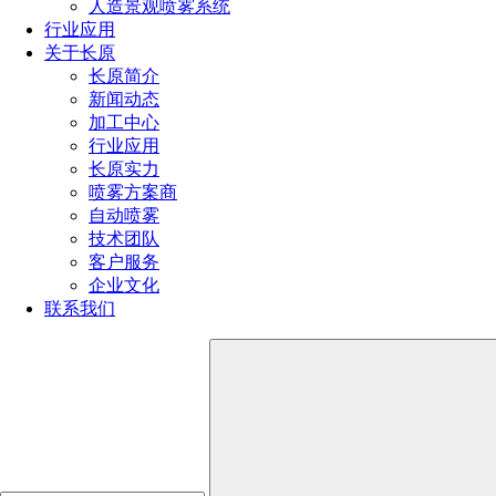
人造景观喷雾系统
当的安全。
行业应用
钛的这一特点让其在医学界中大放了光芒，钛成为了众多
关于长原
植入手术的首选材料。另外，根据研究表明，将钛植入体内后
长原简介
会触发机体的免疫系统，直接在钛的表面生长骨骼，这个过程
新闻动态
被称为骨整合。我们都清楚，钛具有非常高的强度和重量比，
加工中心
这让植入物的重量没那么大的同时也让植入物没那么容易受
行业应用
损，而且钛具有与人体骨骼差不多的弹性，感觉就像是上天为
长原实力
我们量身定做的一样。
喷雾方案商
自动喷雾
5、钛在高尔夫球杆和其它体育器材上的应用
技术团队
客户服务
当纯钛的价格在20世纪末开始下降之时，许多制造商就开
企业文化
始为这种堪称神奇的金属寻找它在商业中的闪光点，随后发现
联系我们
钛的轻质高强度非常的适合作为运动用品。
现在的钛金属已经是广泛的应用在了运动设备之中了，重
量低、强度大和耐久高是这些运动设备的共同特点，比如，网
球拍、滑雪板、棒球棒、登山设备、旅行设备等等中都可以找
到钛的身影。
6、白色油漆中含有钛