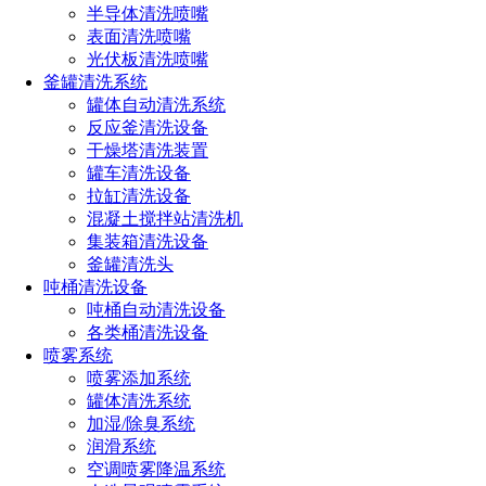
半导体清洗喷嘴
机。
表面清洗喷嘴
光伏板清洗喷嘴
3、钛不会被腐蚀
釜罐清洗系统
腐蚀是一种化学过程，随着时间的流失，会慢慢地破坏掉
罐体自动清洗系统
大多数的金属。因为当金属受到空气的作用时，无论是身处何
反应釜清洗设备
地，氧气都会吸收电子成为我们所说的金属氧化物。但并不是
干燥塔清洗装置
所有的金属都会被腐蚀的，例如，钛的表面会布满一层薄薄的
罐车清洗设备
二氧化钛，从而可以保护里面的钛不会被任何情况所腐蚀，包
拉缸清洗设备
括电化学和微生物等等。
混凝土搅拌站清洗机
集装箱清洗设备
钛有天然防腐这一特性使其不单单可以用于飞机上，还可
釜罐清洗头
以用于暴露在高度腐蚀性盐水的海底部件之中，例如，潜艇的
吨桶清洗设备
螺旋桨几乎都是由钛制成的，潜艇内部的压载系统和管道系统
吨桶自动清洗设备
以及暴露在海水中的部件都是如此。
各类桶清洗设备
喷雾系统
4、钛可以存在于人体的各个部位
喷雾添加系统
罐体清洗系统
钛金属表面那一层薄薄的二氧化钛具有特别大的作用，除
加湿/除臭系统
了之前提到的防腐蚀外，它也是无毒的、无过敏的，因此钛可
润滑系统
以很好的与人体组织相融合，这一发现让钛成为了植入人体最
空调喷雾降温系统
安全的材料，钛就可以存在于人体的各个部位之中了，而且相