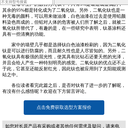
在每年生产的数百万吨钛中，只有5%是锻造成金属的，
其余的95%都是转化成为了二氧化钛。另外，二氧化钛也是一
种无毒的颜料，可以用来做油漆，白色油漆在过去是使用铅颜
料染色而成的，但铅对人体的危害被人们所了解之后，就被二
氧化钛所替代了，有趣的是，在一些研究中表明，钛基涂料还
具有一些清爽的功能。
家中的墙壁几乎都是选择钛白色油漆粉刷的，因为二氧化
钛是可以进行防腐的，而且耐久性也是人尽皆知的。另外，二
氧化钛具有极强的屈光性，使其具有比钻石还要天然的光泽，
并且会给人产生一种特别明亮的感觉。二氧化钛的优点还不止
于此，它甚至还能反射红光，因此钛也被应用到了太阳能观测
站之中。
各位读者看完此篇之后，是否对钛有了进一步的了解呢，
有没有什么感悟呢？欢迎在下方留言评论。
点击免费获取选型方案报价
如您对长原产品有采购或者其他任何需求及疑问，请来电