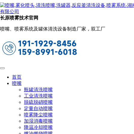
新闻动态
当前位置：
首页
关于长原
新闻动态
长原喷雾技术官网
金属钛有什么作用（揭开钛金属的6个事
喷嘴、喷雾系统及罐体清洗设备制造厂家，双工厂
实）
2023-09-27 09:23:54
阅读量：888
不是稀有金属却是最强金属？揭开钛的6个“事实”，其实
它很常见
首页
钛虽然不属于稀有金属的范畴，但钛却是地球上最强的金
喷嘴
属，而且它开采和制造的成本是非常高昂的。其实钛金属也是
瓶罐清洗喷嘴
很常见的，你可曾听说过钛高尔夫球杆或者钛潜艇吗？现在，
工业清洗喷嘴
各位伙伴们是不是很好奇钛金属到底是怎么发现的呢？又有什
脱硫脱硝喷嘴
么样的作用呢？下面让我们来揭开钛金属的6个“事实”吧。
定量自动喷嘴
1、这种金属中的王者直到20世纪才被分离出来
喷雾降尘喷嘴
加湿消毒喷嘴
在1791年的时候，一位英国的业余矿物学家在溪水旁拾起
降温冷却喷嘴
了一些奇怪的黑色沙子，发现有部分的沙子是带有磁性的，所
燃油燃烧喷嘴