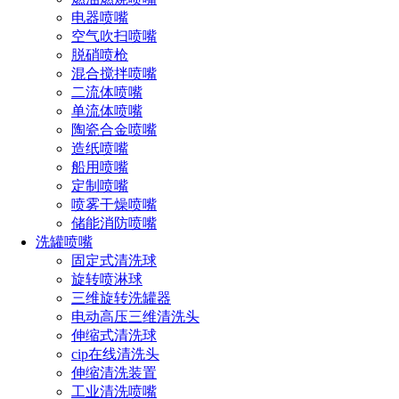
以他确定是氧化铁，而另一部分是什么物质这个问题就成为了
电器喷嘴
他的困扰，但无疑是另外一种氧化物，可他在书本上却找不到
空气吹扫喷嘴
这样的存在。
脱硝喷枪
混合搅拌喷嘴
在1795年的时候，德国的一位化学家克拉普罗特也同样的
二流体喷嘴
发现了一些奇怪的氧化物，并将这种氧化物以奥林匹亚中神灵
单流体喷嘴
的名称对其进行命名，所以就有了钛氧化物。
陶瓷合金喷嘴
造纸喷嘴
虽然钛是在18世纪末的时候发现的，但是再往后就没有什
船用喷嘴
么进展了。到了1910年，美国的化学家亨特才将钛从氧化物中
定制喷嘴
分离了出来。亨特用钠还原法（又称亨特法）一次分离出了纯
喷雾干燥喷嘴
度在99.9%左右的金属钛。
储能消防喷嘴
2、钛是地球上最轻且最坚固的金属
洗罐喷嘴
固定式清洗球
钛的强度与重量之比是地球上任何金属都比不上的，它虽
旋转喷淋球
然和钢一样的坚固，但是它比钢还要轻45%。这一性质的发现
三维旋转洗罐器
让钛和钛合金成为了飞机、火箭、导弹等的首选材料。另外，
电动高压三维清洗头
在世界上最大的客机A380的建材上可以看出，钛和钛合金尤
伸缩式清洗球
为的重要，因为它可以帮助飞机瞬间提升好几倍的性能。
cip在线清洗头
伸缩清洗装置
钛的冶炼是在20世纪40年代和50年代才全面展开的，一个
工业清洗喷嘴
应用的是军用飞机和潜艇，然后才是20世纪60年代的商用飞