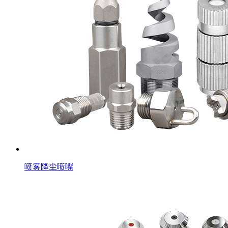
喷雾降尘喷嘴