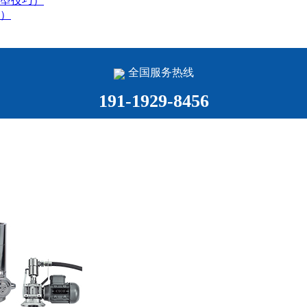
型技巧）
）
全国服务热线
191-1929-8456