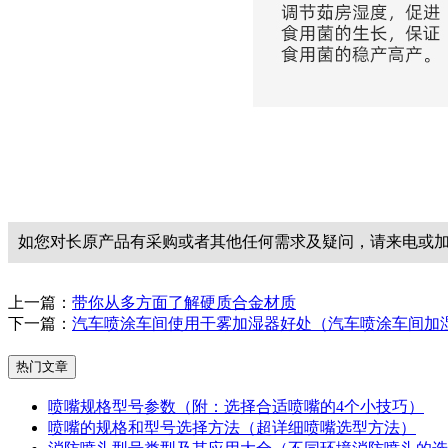
如您对长原产品有采购或者其他任何需求及疑问，请来电或
上一篇：
带你从多方面了解硬质合金材质
下一篇：
汽车喷涂车间使用干雾加湿器好处（汽车喷涂车间加
热门文章
喷嘴规格型号参数（附：选择合适喷嘴的4个小技巧）
喷嘴的规格和型号选择方法（超详细喷嘴选型方法）