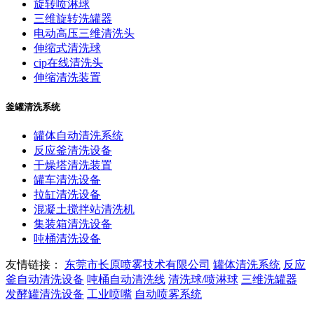
旋转喷淋球
三维旋转洗罐器
电动高压三维清洗头
伸缩式清洗球
cip在线清洗头
伸缩清洗装置
釜罐清洗系统
罐体自动清洗系统
反应釜清洗设备
干燥塔清洗装置
罐车清洗设备
拉缸清洗设备
混凝土搅拌站清洗机
集装箱清洗设备
吨桶清洗设备
友情链接：
东莞市长原喷雾技术有限公司
罐体清洗系统
反应
釜自动清洗设备
吨桶自动清洗线
清洗球/喷淋球
三维洗罐器
发酵罐清洗设备
工业喷嘴
自动喷雾系统