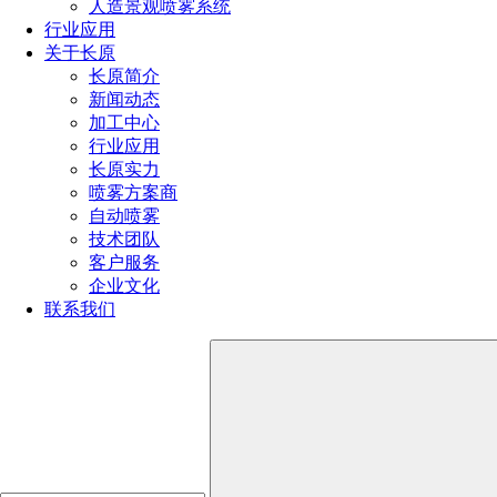
人造景观喷雾系统
热门文章
行业应用
关于长原
喷嘴规格型号参数（附：选择合适喷嘴的4个小技巧）
长原简介
喷嘴的规格和型号选择方法（超详细喷嘴选型方法）
新闻动态
消防喷头型号类型及其应用大全（不同环境消防喷头的
加工中心
选型技巧）
行业应用
喷雾器喷头的种类有哪些型号（雾化喷头哪种效果最好
长原实力
用）
喷雾方案商
喷头的种类有哪些（喷头分类全解析）
自动喷雾
技术团队
客户服务
全国服务热线
企业文化
联系我们
191-1929-8456
产品推荐