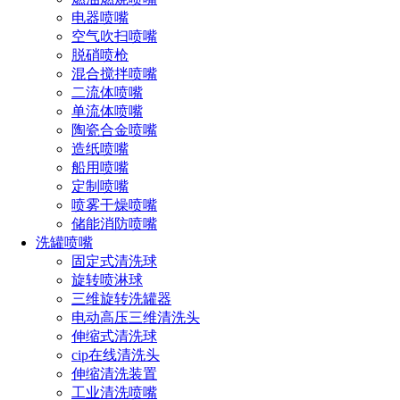
电器喷嘴
空气吹扫喷嘴
脱硝喷枪
混合搅拌喷嘴
二流体喷嘴
单流体喷嘴
陶瓷合金喷嘴
造纸喷嘴
船用喷嘴
按用途喷嘴可分为三大类： 一、工业喷嘴 二、农业喷嘴
定制喷嘴
三，
消防喷嘴
喷雾干燥喷嘴
储能消防喷嘴
按功能喷嘴大致可分为，
喷雾喷嘴
，喷油喷头，清洗喷
洗罐喷嘴
嘴，园林绿化浇灌喷头,农业灌溉的摇臂喷头,脱硫除尘用脱硫
固定式清洗球
除尘喷嘴及特殊喷头。
旋转喷淋球
三维旋转洗罐器
不同使用条件下对喷嘴选型的规定。实际工程中，由于喷
电动高压三维清洗头
头的选型不当而造成失误的现象比较突出。不同用途和型号的
伸缩式清洗球
喷头，分别具有不同的使用条件和安装方式。 按材料分类，
cip在线清洗头
可分为
金属喷嘴
，塑料喷嘴，脱硫除尘喷嘴，钨钢喷嘴。 喷
伸缩清洗装置
嘴的选型、安装方式、方位合理与否，将直接影响喷头的动作
工业清洗喷嘴
时间和布水效果。当设置场所不设吊顶，且配水管道沿梁下布