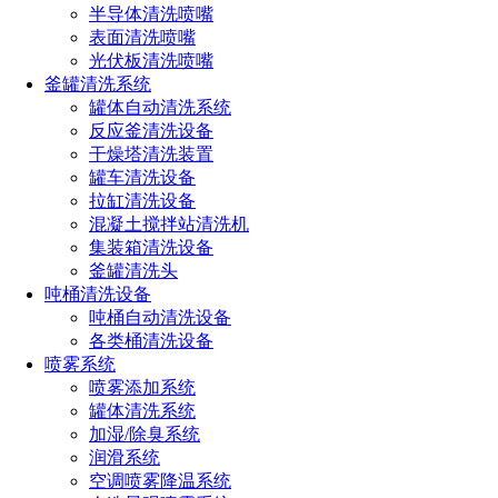
半导体清洗喷嘴
置时，火灾热气流将在上升至顶板后水平蔓延。此时只有向上
表面清洗喷嘴
安装直立型喷头，才能使热气流尽早接触和加热喷头热敏元
光伏板清洗喷嘴
件。
釜罐清洗系统
按形状分类，可分为空心锥喷嘴，实心锥喷嘴，方形喷
罐体自动清洗系统
嘴，椭圆形喷嘴，二流体喷嘴，多流体喷嘴等等。其中环保行
反应釜清洗设备
业主要用实心和空心锥形的脱硫除尘喷嘴，清洗喷嘴，纺织行
干燥塔清洗装置
业主要用雾化喷嘴，钢厂主要用椭圆形喷嘴，消防行业主要用
罐车清洗设备
实心锥形喷嘴。
拉缸清洗设备
混凝土搅拌站清洗机
集装箱清洗设备
点击免费获取选型方案报价
釜罐清洗头
吨桶清洗设备
吨桶自动清洗设备
如您对长原产品有采购或者其他任何需求及疑问，请来电
各类桶清洗设备
或加微信沟通！电话：
191-1929-8456
（微信同号）
喷雾系统
喷雾添加系统
罐体清洗系统
上一篇：
精细雾化喷嘴在使用中的注意事项（主要注意五个方
加湿/除臭系统
面）
润滑系统
下一篇：
雾化喷嘴不保养的危害有哪些（常见的危害如下）
空调喷雾降温系统