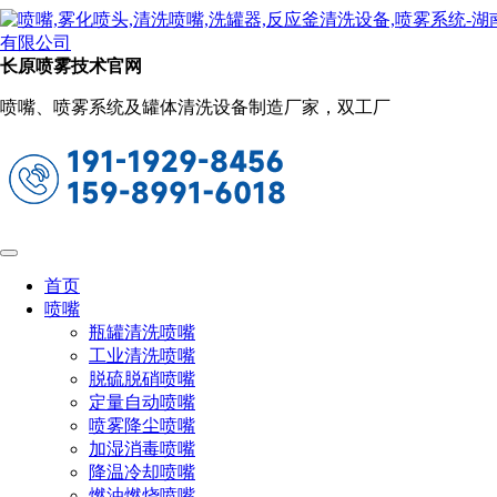
新闻动态
当前位置：
首页
关于长原
新闻动态
长原喷雾技术官网
喷嘴如何选择（简单选择喷嘴的方法）
喷嘴、喷雾系统及罐体清洗设备制造厂家，双工厂
2023-08-16 10:12:37
阅读量：673
喷嘴的应用非常广泛，种类泛多，喷雾形状多样，如何合
理的选用喷嘴是工程设计人员关心的问题，针对以上问题，现
简单的教大家在选购喷嘴时的一些小巧门，教你如何挑选质量
好的喷嘴。
首页
喷嘴
瓶罐清洗喷嘴
工业清洗喷嘴
脱硫脱硝喷嘴
定量自动喷嘴
喷雾降尘喷嘴
加湿消毒喷嘴
降温冷却喷嘴
燃油燃烧喷嘴