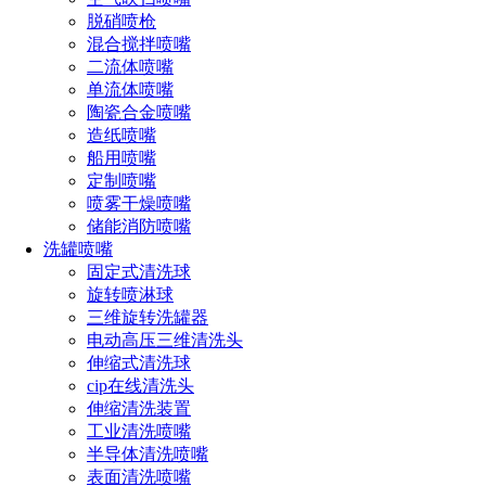
脱硝喷枪
混合搅拌喷嘴
二流体喷嘴
单流体喷嘴
陶瓷合金喷嘴
造纸喷嘴
船用喷嘴
定制喷嘴
喷雾干燥喷嘴
储能消防喷嘴
大通道喷嘴：专为处理高粘度介质或含有颗粒物的液体而设
洗罐喷嘴
计，适合喷射流量大、覆盖面积广的场景。通过能力强，适合
固定式清洗球
喷射粘度较高的液体（如高浓度氨水、浆液）。内部设计通道
旋转喷淋球
宽大，能有效避免因颗粒物堵塞喷嘴。喷射半径大，可覆盖大
三维旋转洗罐器
截面烟气流场。
电动高压三维清洗头
伸缩式清洗球
cip在线清洗头
伸缩清洗装置
工业清洗喷嘴
半导体清洗喷嘴
表面清洗喷嘴