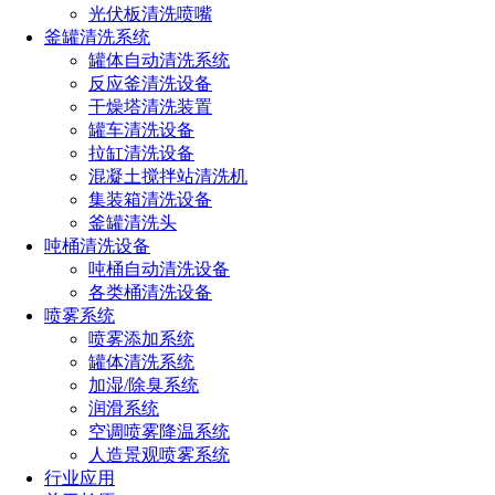
光伏板清洗喷嘴
釜罐清洗系统
罐体自动清洗系统
反应釜清洗设备
干燥塔清洗装置
罐车清洗设备
拉缸清洗设备
混凝土搅拌站清洗机
2、降尘控制
集装箱清洗设备
应用场景：
破碎机区域石灰石破碎过程中产生大量粉尘。
传送
釜罐清洗头
带转运点如粉料在输送时扬尘严重。
料仓与堆料场如进料、卸
吨桶清洗设备
料和堆料时粉尘扩散。
吨桶自动清洗设备
各类桶清洗设备
喷雾方案
：
喷雾系统
喷雾添加系统
高压微雾喷雾设备：使用高压喷头喷射水雾颗粒，捕捉粉尘。
罐体清洗系统
加湿/除臭系统
低压大流量喷头：适合粉尘浓度高的区域，通过喷淋覆盖降
润滑系统
尘。
空调喷雾降温系统
干雾抑尘系统：由干雾抑尘主机、储气罐、空压机、过滤罐、
人造景观喷雾系统
增压泵、干雾水汽分配器、干雾万向节总成、超声波干雾除尘
行业应用