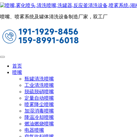
行业应用
当前位置：
首页
行业应用
喷嘴、喷雾系统及罐体清洗设备制造厂家，双工厂
水泥行业喷雾方案
1、脱硫脱硝
在水泥厂中，脱硫（SO₂去除）与脱硝（NOₓ去除）是重要的
烟气治理环节。喷雾系统在这两个工艺中承担核心作用，通过
将化学试剂（如石灰浆液、氨水或尿素溶液）喷入烟气中，实
首页
现高效反应和污染物去除。
喷嘴
瓶罐清洗喷嘴
喷雾方案
工业清洗喷嘴
脱硫脱硝喷嘴
氨水喷枪：用于将氨水或尿素溶液雾化后喷入烟气中，确保均
定量自动喷嘴
匀分布并与NOₓ充分反应。能将氨水雾化为20~80 μm的细小液
喷雾降尘喷嘴
滴，提升与烟气的混合效率。常用于分解炉出口或回转窑尾
加湿消毒喷嘴
部，烟道中部或气流较集中的区域。
降温冷却喷嘴
燃油燃烧喷嘴
电器喷嘴
空气吹扫喷嘴