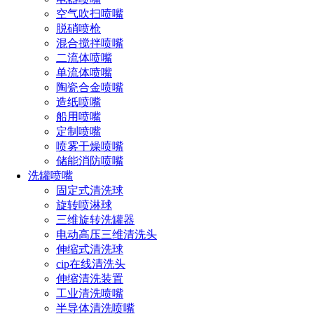
空气吹扫喷嘴
脱硝喷枪
混合搅拌喷嘴
二流体喷嘴
单流体喷嘴
设计特点
陶瓷合金喷嘴
造纸喷嘴
1、SJV扇形喷射喷嘴能提供高冲击力的液柱流或扇形喷雾，
船用喷嘴
喷射角度在0度到110度之间
定制喷嘴
喷雾干燥喷嘴
2、该喷头产生的喷雾分布均匀，液滴粗细小到中等。当需要
储能消防喷嘴
几个喷嘴重叠喷射时，特殊设计的边使得喷射所覆盖的区域分
洗罐喷嘴
布均匀
固定式清洗球
旋转喷淋球
3、所有的SJVC喷头都是精加工的，从而提供准确的流率和喷
三维旋转洗罐器
射角度
电动高压三维清洗头
伸缩式清洗球
4、组合式喷嘴广泛应用在各行业，4种不同组合式
金属喷嘴
可
cip在线清洗头
分为SJVW提供的是广角扇形喷雾，SJVB提供的是标准及广角
伸缩清洗装置
实心锥喷雾,SJVA提供空心锥形喷雾
工业清洗喷嘴
喷嘴主体
半导体清洗喷嘴