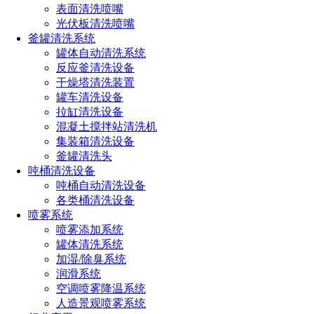
表面清洗喷嘴
光伏板清洗喷嘴
1、喷嘴和帽盖的材料可以是黄铜、303不锈钢和316不锈钢。
釜罐清洗系统
2、入口接头是1/8英寸、1/4英寸、3/8英寸或1/2英寸NPT或
罐体自动清洗系统
BSPT(内或外螺纹)。
反应釜清洗设备
干燥塔清洗装置
3、出口的接头是11/16"-16UNF牙或者G3/8牙，可以配扇形喷
罐车清洗设备
头。
拉缸清洗设备
混凝土搅拌站清洗机
集装箱清洗设备
釜罐清洗头
吨桶清洗设备
吨桶自动清洗设备
各类桶清洗设备
喷雾系统
喷雾添加系统
罐体清洗系统
加湿/除臭系统
润滑系统
空调喷雾降温系统
人造景观喷雾系统