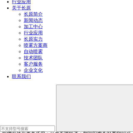
行业应用
关于长原
长原简介
新闻动态
加工中心
行业应用
长原实力
喷雾方案商
自动喷雾
技术团队
客户服务
企业文化
联系我们
SJV
系列
空心锥喷头
性能参数
SJVA系列空心锥形喷嘴是由SJV型内螺纹或SJV型外螺纹喷嘴
底座、筛网型滤网、喷头和喷头帽盖组成。空心锥形喷雾形
状，并形成环形的打击区域.成本低。
喷嘴底座可重复使用，只需更换喷头，精细的雾化效果和均匀