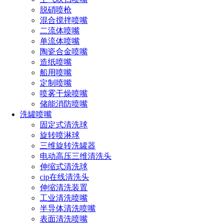
脱硝喷枪
混合搅拌喷嘴
二流体喷嘴
单流体喷嘴
陶瓷合金喷嘴
设计特点
造纸喷嘴
船用喷嘴
1、拥有最大自由通道的全锥大喷嘴
定制喷嘴
喷雾干燥喷嘴
2、两个特殊的S型内部叶片
储能消防喷嘴
洗罐喷嘴
3、公接头或母接头
固定式清洗球
4、法兰链接可用
旋转喷淋球
三维旋转洗罐器
电动高压三维清洗头
伸缩式清洗球
性能参数
cip在线清洗头
伸缩清洗装置
工业清洗喷嘴
半导体清洗喷嘴
表面清洗喷嘴