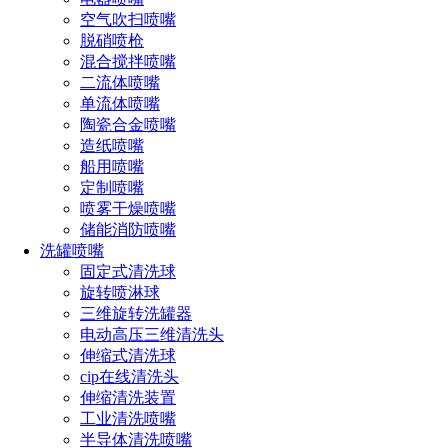
表
空气吹扫喷嘴
脱硝喷枪
工作压力：根据使用环境
工作温度：不同材质对应
混合搅拌喷嘴
选择
温度不同
二流体喷嘴
单流体喷嘴
陶瓷合金喷嘴
造纸喷嘴
船用喷嘴
定制喷嘴
喷雾干燥喷嘴
喷雾效果：
储能消防喷嘴
洗罐喷嘴
固定式清洗球
旋转喷淋球
三维旋转洗罐器
电动高压三维清洗头
伸缩式清洗球
cip在线清洗头
伸缩清洗装置
工业清洗喷嘴
半导体清洗喷嘴