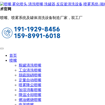
单流体喷嘴
术官网
当前位置：
首页
喷嘴
单流体喷嘴
喷嘴、喷雾系统及罐体清洗设备制造厂家，双工厂
QJJ/QJJS不锈钢快拆喷嘴
一般用于化药喷涂、低压清洗
印刷电路板的产生产品清洗、漂洗
冷却、加湿化学制造业、灭尘控制
快拆喷嘴设计特点：
首页
喷嘴
扇形喷雾喷头采用1/4和1/8快速安装和自动喷雾形状对准而节
瓶罐清洗喷嘴
约时间。QCL喷头提供的流速在3巴时低于3.9升/分QC/QB喷
工业清洗喷嘴
头供应的流率在3巴压力时3.9升/分或更大。
脱硫脱硝喷嘴
定量自动喷嘴
喷雾降尘喷嘴
快拆喷嘴技术参数：
加湿消毒喷嘴
降温冷却喷嘴
燃油燃烧喷嘴
材质：不锈钢
喷射角度：参考性能参数
电器喷嘴