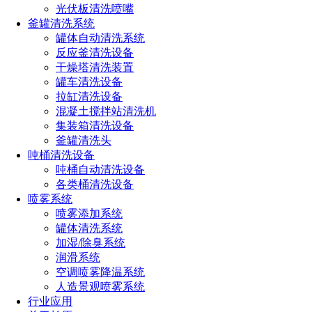
低液体压力可得到更加微细的液滴喷雾，从而达到较高
光伏板清洗喷嘴
的气体流率与液体流率比。
釜罐清洗系统
罐体自动清洗系统
2、外混式空气雾化喷嘴，在气体、液体喷出后，利用
反应釜清洗设备
高速气流对液体进行摩擦产生雾化。雾化原理为摩擦和
干燥塔清洗装置
产生的切向应力，尤其适合带有黏度的液体。
罐车清洗设备
拉缸清洗设备
3、每一种喷雾装置均由空气帽和液体帽组成
，喷嘴有
混凝土搅拌站清洗机
集装箱清洗设备
联接本体和喷雾装置组合而成，而喷雾装置由空气帽和
釜罐清洗头
液体帽组合而成。喷嘴体的入口接头有多种尺寸，适合
吨桶清洗设备
大多数常用的管道。喷嘴部件可以互换，这为得到不同
吨桶自动清洗设备
的喷雾性能提供了灵活机动性。
各类桶清洗设备
喷雾系统
喷雾添加系统
性能参数
罐体清洗系统
加湿/除臭系统
润滑系统
空调喷雾降温系统
人造景观喷雾系统
行业应用