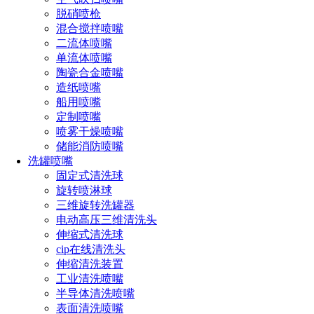
脱硝喷枪
混合搅拌喷嘴
二流体喷嘴
单流体喷嘴
陶瓷合金喷嘴
造纸喷嘴
船用喷嘴
定制喷嘴
喷雾干燥喷嘴
储能消防喷嘴
洗罐喷嘴
固定式清洗球
旋转喷淋球
三维旋转洗罐器
设计特点
电动高压三维清洗头
伸缩式清洗球
1、外混式空气雾化喷嘴，通过外部混合装置改变气体
cip在线清洗头
压力，而不改变液体流率来控制雾化。空气雾化喷嘴特
伸缩清洗装置
殊的内部结构设计能使液体和气体均匀混合，产生微细
工业清洗喷嘴
半导体清洗喷嘴
液滴尺寸的喷雾或粗液滴喷雾。通过增加气体压力或降
表面清洗喷嘴