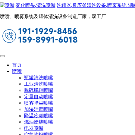
二流体喷嘴
当前位置：
首页
喷嘴
二流体喷嘴
喷嘴、喷雾系统及罐体清洗设备制造厂家，双工厂
外混式空气雾化喷嘴
扇形压力式空气雾化（外部混合式）
SUE系列外混式扇形空气雾化喷嘴，尤其
适合带有黏度的液体，气路和液路可以单
首页
喷嘴
独控制
瓶罐清洗喷嘴
工业清洗喷嘴
脱硫脱硝喷嘴
定量自动喷嘴
喷雾降尘喷嘴
加湿消毒喷嘴
降温冷却喷嘴
燃油燃烧喷嘴
电器喷嘴
空气吹扫喷嘴